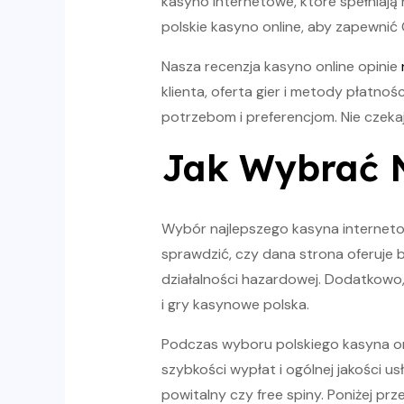
kasyno internetowe, które spełniają
polskie kasyno online, aby zapewnić 
Nasza recenzja kasyno online opinie
klienta, oferta gier i metody płatno
potrzebom i preferencjom. Nie czekaj
Jak Wybrać N
Wybór najlepszego kasyna interneto
sprawdzić, czy dana strona oferuje 
działalności hazardowej. Dodatkowo
i gry kasynowe polska.
Podczas wyboru polskiego kasyna onl
szybkości wypłat i ogólnej jakości u
powitalny czy free spiny. Poniżej pr