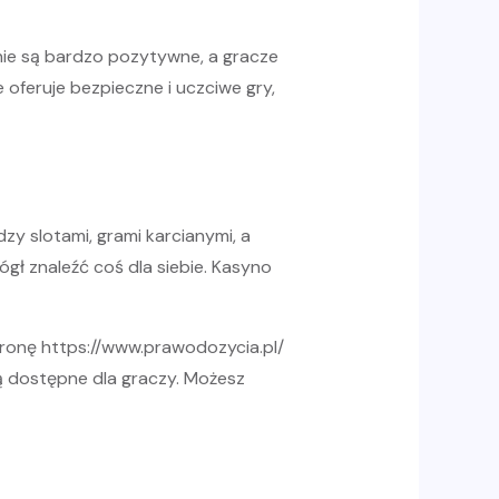
pinie są bardzo pozytywne, a gracze
 oferuje bezpieczne i uczciwe gry,
zy slotami, grami karcianymi, a
gł znaleźć coś dla siebie. Kasyno
tronę https://www.prawodozycia.pl/
są dostępne dla graczy. Możesz