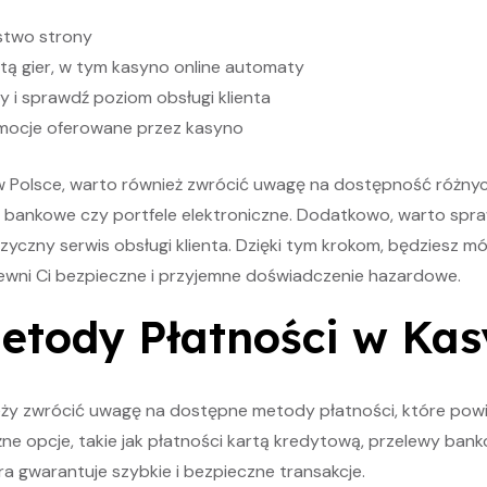
ństwo strony
tą gier, w tym kasyno online automaty
y i sprawdź poziom obsługi klienta
mocje oferowane przez kasyno
w Polsce, warto również zwrócić uwagę na dostępność różnych
y bankowe czy portfele elektroniczne. Dodatkowo, warto spr
ęzyczny serwis obsługi klienta. Dzięki tym krokom, będziesz m
pewni Ci bezpieczne i przyjemne doświadczenie hazardowe.
etody Płatności w Kas
eży zwrócić uwagę na dostępne metody płatności, które pow
e opcje, takie jak płatności kartą kredytową, przelewy banko
a gwarantuje szybkie i bezpieczne transakcje.