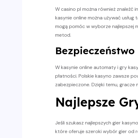
W casino pl można również znaleźć in
kasynie online można używać usług tak
mogą pomóc w wyborze najlepszej met
metod.
Bezpieczeństwo 
W kasynie online automaty i gry ka
płatności. Polskie kasyno zawsze po
zabezpieczone. Dzięki temu, gracze m
Najlepsze Gr
Jeśli szukasz najlepszych gier kasy
które oferuje szeroki wybór gier od