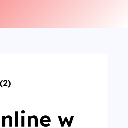
(2)
nline w