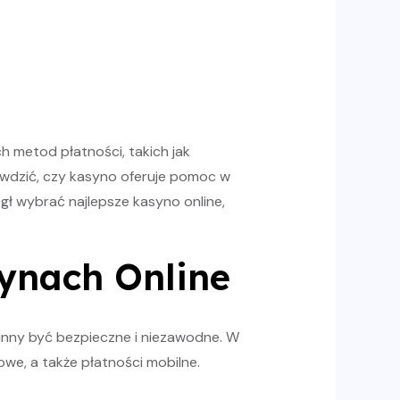
 metod płatności, takich jak
awdzić, czy kasyno oferuje pomoc w
ógł wybrać najlepsze kasyno online,
ynach Online
inny być bezpieczne i niezawodne. W
we, a także płatności mobilne.