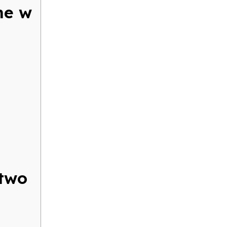
ne w
two