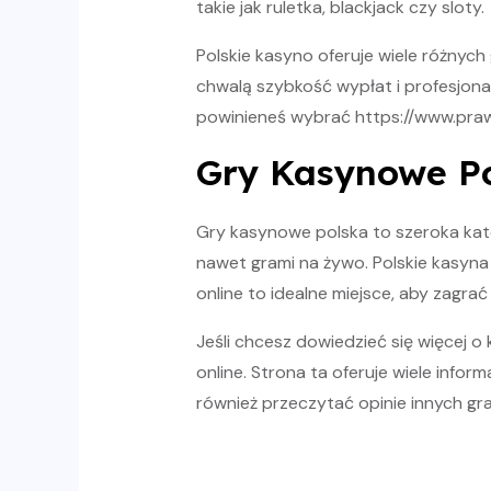
takie jak ruletka, blackjack czy sloty.
Polskie kasyno oferuje wiele różnych
chwalą szybkość wypłat i profesjonal
powinieneś wybrać https://www.praw
Gry Kasynowe Po
Gry kasynowe polska to szeroka kateg
nawet grami na żywo. Polskie kasyna 
online to idealne miejsce, aby zagra
Jeśli chcesz dowiedzieć się więcej 
online. Strona ta oferuje wiele info
również przeczytać opinie innych grac