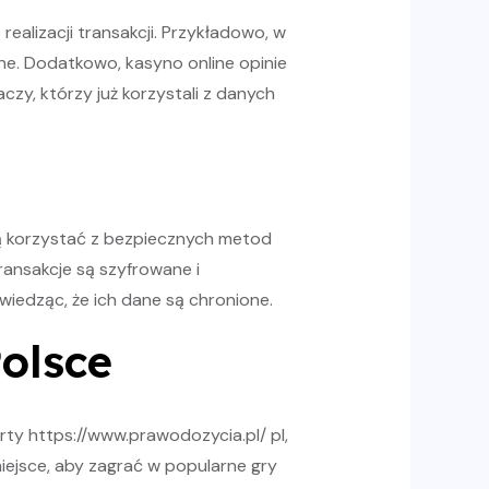
ealizacji transakcji. Przykładowo, w
czne. Dodatkowo, kasyno online opinie
zy, którzy już korzystali z danych
cą korzystać z bezpiecznych metod
ransakcje są szyfrowane i
wiedząc, że ich dane są chronione.
olsce
rty https://www.prawodozycia.pl/ pl,
iejsce, aby zagrać w popularne gry