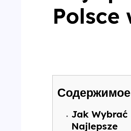
Polsce
Содержимое
Jak Wybrać
Najlepsze