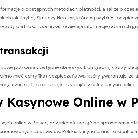
formacje o dostępnych metodach płatności, a także o czasie r
ich jak PayPal, Skrill czy Neteller, które są szybkie i bezpie
ody płatności, ponieważ zawierają informacje od innych grac
transakcji
synowe polska są dostępne dla wszystkich graczy, którzy ch
winno mieć certyfikat bezpieczeństwa, który gwarantuje, że t
ogą czuć się bezpiecznie, korzystając z usług kasyno online, 
y Kasynowe Online w P
nowych online w Polsce, powinieneś zacząć od sprawdzenia ofe
 renomowanych dostawców. Polskie kasyno online to idealne m