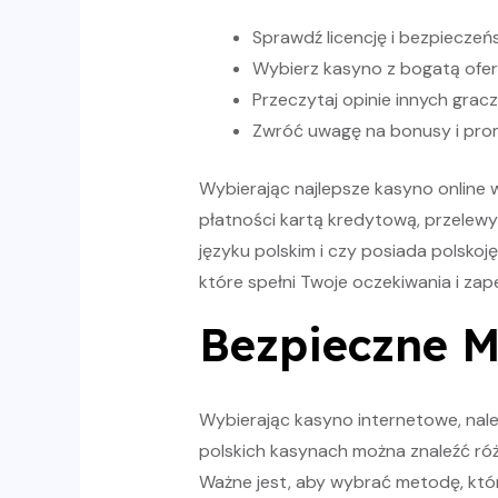
Sprawdź licencję i bezpiecze
Wybierz kasyno z bogatą ofer
Przeczytaj opinie innych gracz
Zwróć uwagę na bonusy i pro
Wybierając najlepsze kasyno online 
płatności kartą kredytową, przelew
języku polskim i czy posiada polskoj
które spełni Twoje oczekiwania i za
Bezpieczne M
Wybierając kasyno internetowe, nal
polskich kasynach można znaleźć różn
Ważne jest, aby wybrać metodę, któr