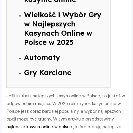
Wielkość i Wybór Gry
w Najlepszych
Kasynach Online w
Polsce w 2025
Automaty
Gry Karciane
Jeśli szukasz najlepszych kasyn online w Polsce, to jesteś w
odpowiednim miejscu. W 2025 roku, rynek kasyn online w
Polsce jest coraz bardziej popularny, a wybór najlepszych
opcji może być trudny. W tym artykule przedstawimy
najlepsze kasyna online w polsce
, które oferują najlepsze