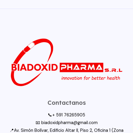
de
entradas
Contactanos
📞+ 591 76265905
📧 biadoxidpharma@gmail.com
📍Av. Simón Bolívar, Edificio Altar II, Piso 2, Oficina 1 (Zona