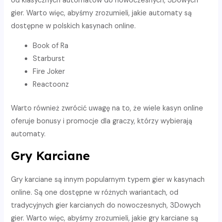
od klasycznych automatów do nowoczesnych, 3Dowych
gier. Warto więc, abyśmy zrozumieli, jakie automaty są
dostępne w polskich kasynach online.
Book of Ra
Starburst
Fire Joker
Reactoonz
Warto również zwrócić uwagę na to, że wiele kasyn online
oferuje bonusy i promocje dla graczy, którzy wybierają
automaty.
Gry Karciane
Gry karciane są innym popularnym typem gier w kasynach
online. Są one dostępne w różnych wariantach, od
tradycyjnych gier karcianych do nowoczesnych, 3Dowych
gier. Warto więc, abyśmy zrozumieli, jakie gry karciane są