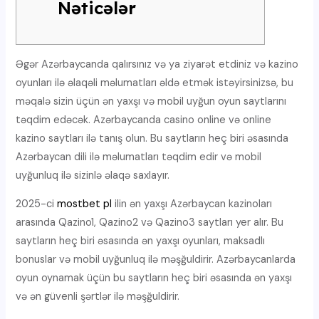
Nəticələr
Əgər Azərbaycanda qalırsınız və ya ziyarət etdiniz və kazino
oyunları ilə əlaqəli məlumatları əldə etmək istəyirsinizsə, bu
məqalə sizin üçün ən yaxşı və mobil uyğun oyun saytlarını
təqdim edəcək. Azərbaycanda casino online və online
kazino saytları ilə tanış olun. Bu saytların heç biri əsasında
Azərbaycan dili ilə məlumatları təqdim edir və mobil
uyğunluq ilə sizinlə əlaqə saxlayır.
2025-ci
mostbet pl
ilin ən yaxşı Azərbaycan kazinoları
arasında Qazino1, Qazino2 və Qazino3 saytları yer alır. Bu
saytların heç biri əsasında ən yaxşı oyunları, maksadlı
bonuslar və mobil uyğunluq ilə məşğuldirir. Azərbaycanlarda
oyun oynamak üçün bu saytların heç biri əsasında ən yaxşı
və ən güvenli şərtlər ilə məşğuldirir.