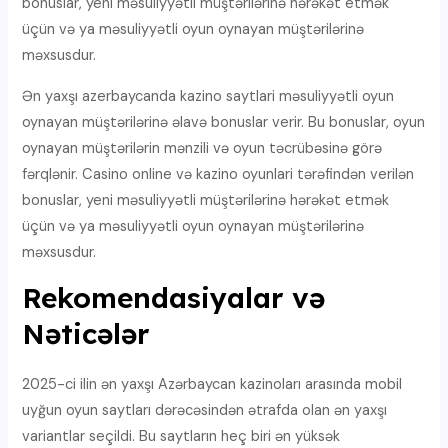
bonuslar, yeni məsuliyyətli müştərilərinə hərəkət etmək
üçün və ya məsuliyyətli oyun oynayan müştərilərinə
məxsusdur.
Ən yaxşı azerbaycanda kazino saytlari məsuliyyətli oyun
oynayan müştərilərinə əlavə bonuslar verir. Bu bonuslar, oyun
oynayan müştərilərin mənzili və oyun təcrübəsinə görə
fərqlənir. Casino online və kazino oyunlari tərəfindən verilən
bonuslar, yeni məsuliyyətli müştərilərinə hərəkət etmək
üçün və ya məsuliyyətli oyun oynayan müştərilərinə
məxsusdur.
Rekomendasiyalar və
Nəticələr
2025-ci ilin ən yaxşı Azərbaycan kazinoları arasında mobil
uyğun oyun saytları dərəcəsindən ətrafda olan ən yaxşı
variantlar seçildi. Bu saytların heç biri ən yüksək