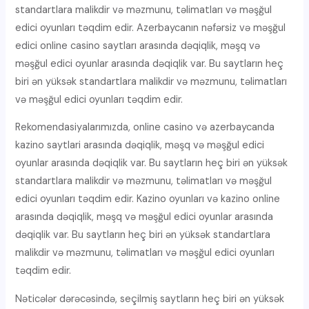
standartlara malikdir və məzmunu, təlimatları və məşğul
edici oyunları təqdim edir. Azerbaycanın nəfərsiz və məşğul
edici online casino saytları arasında dəqiqlik, məşq və
məşğul edici oyunlar arasında dəqiqlik var. Bu saytların heç
biri ən yüksək standartlara malikdir və məzmunu, təlimatları
və məşğul edici oyunları təqdim edir.
Rekomendasiyalarımızda, online casino və azerbaycanda
kazino saytlari arasında dəqiqlik, məşq və məşğul edici
oyunlar arasında dəqiqlik var. Bu saytların heç biri ən yüksək
standartlara malikdir və məzmunu, təlimatları və məşğul
edici oyunları təqdim edir. Kazino oyunları və kazino online
arasında dəqiqlik, məşq və məşğul edici oyunlar arasında
dəqiqlik var. Bu saytların heç biri ən yüksək standartlara
malikdir və məzmunu, təlimatları və məşğul edici oyunları
təqdim edir.
Nəticələr dərəcəsində, seçilmiş saytların heç biri ən yüksək