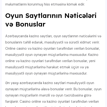
məlumatlarını korunmuş hiss etməsinə kömək edir.
Oyun Saytlarının Nəticələri
və Bonuslar
Azerbaycanda kazino saytları, oyun saytlarının nəticələrini və
bonuslarını təhlil edərək, məsuliyyətli və sürətli xidmət verir.
Online casino və kazino oyunları tərəfindən verilən bonuslar,
məsuliyyətli oyun oynayan müştərilərinə məxsusdur. Kazino
online və kazino oyunlari tərəfindən verilən bonuslar, yeni
məsuliyyətli müştərilərinə hərəkət etmək üçün və ya
məsuliyyətli oyun oynayan müştərilərinə məxsusdur.
Ən yaxşı azerbaycanda kazino saytlari məsuliyyətli oyun
oynayan müştərilərinə əlavə bonuslar verir. Bu bonuslar, oyun
oynayan müştərilərin mənzili və oyun təcrübəsinə görə
fərqlənir. Casino online və kazino oyunlari tərəfindən verilən