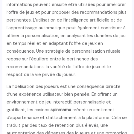
informations peuvent ensuite être utilisées pour améliorer
l’offre de jeux et pour proposer des recommandations plus
pertinentes. L’utilisation de l’intelligence artificielle et de
l’apprentissage automatique peut également contribuer à
affiner la personnalisation, en analysant les données de jeu
en temps réel et en adaptant l’offre de jeux en
conséquence. Une stratégie de personnalisation réussie
repose sur l’équilibre entre la pertinence des
recommandations, la variété de l’offre de jeux et le
respect de la vie privée du joueur.
La fidélisation des joueurs est une conséquence directe
d’une expérience utilisateur bien pensée. En offrant un
environnement de jeu interactif, personnalisable et
gratifiant, les casinos
spinmama
créent un sentiment
d’appartenance et d’attachement à la plateforme. Cela se
traduit par des taux de rétention plus élevés, une
augmentation des dépenses des joueurs et une promotion