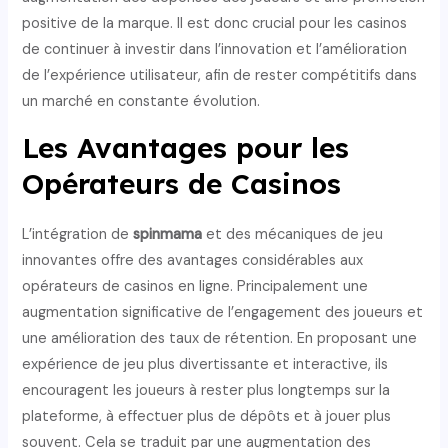
positive de la marque. Il est donc crucial pour les casinos
de continuer à investir dans l’innovation et l’amélioration
de l’expérience utilisateur, afin de rester compétitifs dans
un marché en constante évolution.
Les Avantages pour les
Opérateurs de Casinos
L’intégration de
spinmama
et des mécaniques de jeu
innovantes offre des avantages considérables aux
opérateurs de casinos en ligne. Principalement une
augmentation significative de l’engagement des joueurs et
une amélioration des taux de rétention. En proposant une
expérience de jeu plus divertissante et interactive, ils
encouragent les joueurs à rester plus longtemps sur la
plateforme, à effectuer plus de dépôts et à jouer plus
souvent. Cela se traduit par une augmentation des