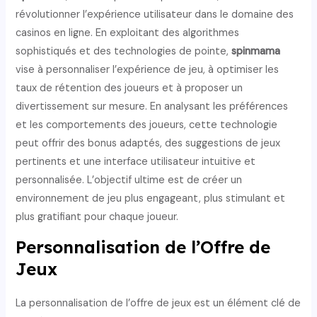
révolutionner l’expérience utilisateur dans le domaine des
casinos en ligne. En exploitant des algorithmes
sophistiqués et des technologies de pointe,
spinmama
vise à personnaliser l’expérience de jeu, à optimiser les
taux de rétention des joueurs et à proposer un
divertissement sur mesure. En analysant les préférences
et les comportements des joueurs, cette technologie
peut offrir des bonus adaptés, des suggestions de jeux
pertinents et une interface utilisateur intuitive et
personnalisée. L’objectif ultime est de créer un
environnement de jeu plus engageant, plus stimulant et
plus gratifiant pour chaque joueur.
Personnalisation de l’Offre de
Jeux
La personnalisation de l’offre de jeux est un élément clé de