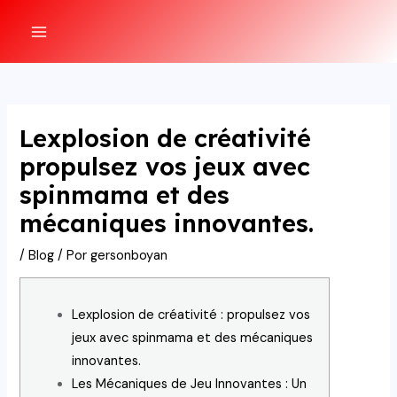
Ir
al
MAIN
contenido
MENU
Lexplosion de créativité
propulsez vos jeux avec
spinmama et des
mécaniques innovantes.
/
Blog
/ Por
gersonboyan
Lexplosion de créativité : propulsez vos
jeux avec spinmama et des mécaniques
innovantes.
Les Mécaniques de Jeu Innovantes : Un