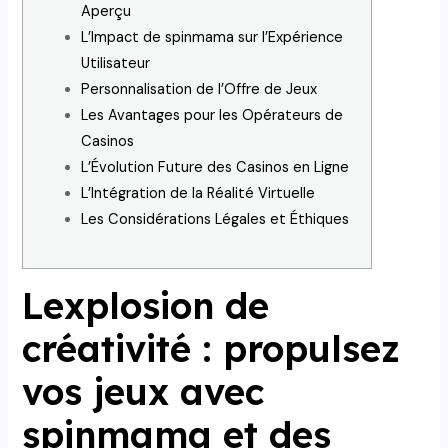
Aperçu
L’Impact de spinmama sur l’Expérience
Utilisateur
Personnalisation de l’Offre de Jeux
Les Avantages pour les Opérateurs de
Casinos
L’Évolution Future des Casinos en Ligne
L’Intégration de la Réalité Virtuelle
Les Considérations Légales et Éthiques
Lexplosion de
créativité : propulsez
vos jeux avec
spinmama et des