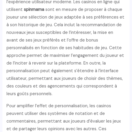
l’expérience utilisateur moderne. Les casinos en ligne qui
utilisent
spinmama
sont en mesure de proposer à chaque
joueur une sélection de jeux adaptée à ses préférences et
à son historique de jeu. Cela inclut la recommandation de
nouveaux jeux susceptibles de l’intéresser, la mise en
avant de ses jeux préférés et l’offre de bonus
personnalisés en fonction de ses habitudes de jeu. Cette
approche permet de maximiser l’engagement du joueur et
de l’inciter à revenir sur la plateforme. En outre, la
personnalisation peut également s’étendre à l’interface
utilisateur, permettant aux joueurs de choisir des thèmes,
des couleurs et des agencements qui correspondent à
leurs goûts personnels.
Pour amplifier l’effet de personnalisation, les casinos
peuvent utiliser des systèmes de notation et de
commentaires, permettant aux joueurs d’évaluer les jeux
et de partager leurs opinions avec les autres. Ces