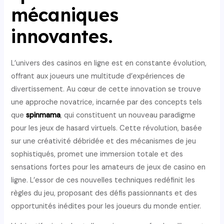
mécaniques
innovantes.
L’univers des casinos en ligne est en constante évolution,
offrant aux joueurs une multitude d’expériences de
divertissement. Au cœur de cette innovation se trouve
une approche novatrice, incarnée par des concepts tels
que
spinmama
, qui constituent un nouveau paradigme
pour les jeux de hasard virtuels. Cette révolution, basée
sur une créativité débridée et des mécanismes de jeu
sophistiqués, promet une immersion totale et des
sensations fortes pour les amateurs de jeux de casino en
ligne. L’essor de ces nouvelles techniques redéfinit les
règles du jeu, proposant des défis passionnants et des
opportunités inédites pour les joueurs du monde entier.