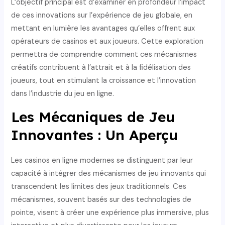
L’objectif principal est d’examiner en profondeur l’impact
de ces innovations sur l’expérience de jeu globale, en
mettant en lumière les avantages qu’elles offrent aux
opérateurs de casinos et aux joueurs. Cette exploration
permettra de comprendre comment ces mécanismes
créatifs contribuent à l’attrait et à la fidélisation des
joueurs, tout en stimulant la croissance et l’innovation
dans l’industrie du jeu en ligne.
Les Mécaniques de Jeu
Innovantes : Un Aperçu
Les casinos en ligne modernes se distinguent par leur
capacité à intégrer des mécanismes de jeu innovants qui
transcendent les limites des jeux traditionnels. Ces
mécanismes, souvent basés sur des technologies de
pointe, visent à créer une expérience plus immersive, plus