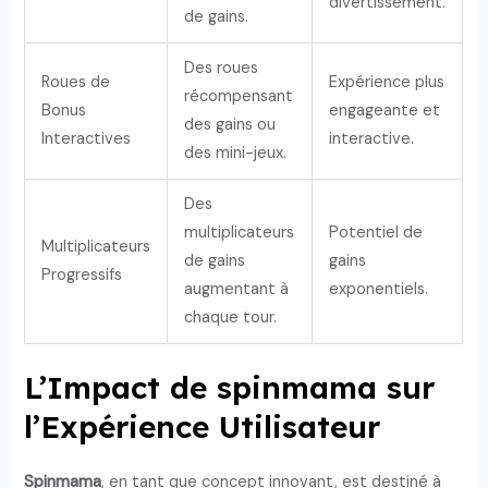
divertissement.
de gains.
Des roues
Roues de
Expérience plus
récompensant
Bonus
engageante et
des gains ou
Interactives
interactive.
des mini-jeux.
Des
multiplicateurs
Potentiel de
Multiplicateurs
de gains
gains
Progressifs
augmentant à
exponentiels.
chaque tour.
L’Impact de spinmama sur
l’Expérience Utilisateur
Spinmama
, en tant que concept innovant, est destiné à