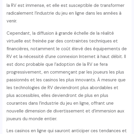
la RV est immense, et elle est susceptible de transformer
radicalement l’industrie du jeu en ligne dans les années à
venir.
Cependant, la diffusion à grande échelle de la réalité
virtuelle est freinée par des contraintes techniques et
financières, notamment le coût élevé des équipements de
RV et la nécessité d’une connexion Internet à haut débit. Il
est donc probable que l’adoption de la RV se fera
progressivement, en commençant par les joueurs les plus
passionnés et les casinos les plus innovants. À mesure que
les technologies de RV deviendront plus abordables et
plus accessibles, elles deviendront de plus en plus
courantes dans l’industrie du jeu en ligne, offrant une
nouvelle dimension de divertissement et d’immersion aux
joueurs du monde entier.
Les casinos en ligne qui sauront anticiper ces tendances et