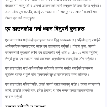
वेबसाइटमा जानु पर्छ र आफ्नो उपकरणको लागि उपयुक्त लिंकमा क्लिक गर्नुपर्छ।
डाउनलोड पुरा भएपछि, तपाईं एप स्थापना गर्न सक्नुहुन्छ र आफ्नो मनपर्ने गेम
खेल्न सुरु गर्न सक्नुहुन्छ।
एप डाउनलोड गर्दा ध्यान दिनुपर्ने कुराहरू
एप डाउनलोड गर्दा केही कुराहरूमा ध्यान दिनु आवश्यक छ। पहिलो कुरा, तपाईंले
आधिकारिक वेबसाइटबाट मात्र एप डाउनलोड गर्नुपर्छ। दोस्रो कुरा, आफ्नो
उपकरणको सुरक्षाको लागि, एप डाउनलोड गर्नु अघि antivirus जाँच गर्नुहोस्।
तेस्रो कुरा, एप स्थापना गर्दा आवश्यक अनुमतिहरू ध्यानपूर्वक जाँच गर्नुहोस्।
एप डाउनलोड गर्दा आधिकारिक स्रोतको उपयोग गर्नाले तपाईंको उपकरण
सुरक्षित रहन्छ र कुनै पनि प्रकारको सुरक्षा समस्याबाट बच्न सकिन्छ।
एप डाउनलोड गरिसकेपछि, तपाईं आफ्नो खाता बनाउनु पर्दछ। खाता बनाउनको
लागि, तपाईंले आफ्नो नाम, इमेल ठेगाना, र फोन नम्बर जस्ता जानकारीहरू
प्रदान गर्नुपर्छ।