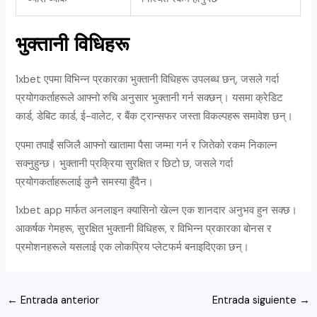
भुक्तानी विधिहरू
1xbet एपमा विभिन्न प्रकारका भुक्तानी विधिहरू उपलब्ध छन्, जसले गर्दा
प्रयोगकर्ताहरूले आफ्नो रुचि अनुसार भुक्तानी गर्न सक्छन्। यसमा क्रेडिट
कार्ड, डेबिट कार्ड, ई-वालेट, र बैंक ट्रान्सफर जस्ता विकल्पहरू समावेश छन्।
एपमा तपाईं सजिलै आफ्नो खातामा पैसा जम्मा गर्न र जितेको रकम निकाल्न
सक्नुहुन्छ। भुक्तानी प्रक्रिया सुरक्षित र छिटो छ, जसले गर्दा
प्रयोगकर्ताहरूलाई कुनै समस्या हुँदैन।
1xbet app मार्फत अनलाइन क्यासिनो खेल्न एक शानदार अनुभव हुन सक्छ।
आकर्षक गेमहरू, सुरक्षित भुक्तानी विधिहरू, र विभिन्न प्रकारका बोनस र
प्रमोशनहरूले यसलाई एक लोकप्रिय प्लेटफर्म बनाइदिएका छन्।
Navegación
←
Entrada anterior
Entrada siguiente
→
de