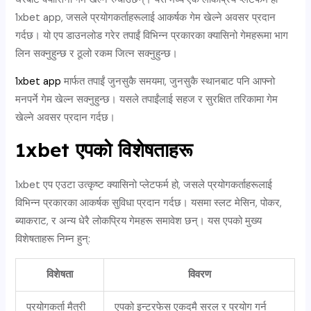
1xbet app, जसले प्रयोगकर्ताहरूलाई आकर्षक गेम खेल्ने अवसर प्रदान
गर्दछ। यो एप डाउनलोड गरेर तपाईं विभिन्न प्रकारका क्यासिनो गेमहरूमा भाग
लिन सक्नुहुन्छ र ठूलो रकम जित्न सक्नुहुन्छ।
1xbet app
मार्फत तपाईं जुनसुकै समयमा, जुनसुकै स्थानबाट पनि आफ्नो
मनपर्ने गेम खेल्न सक्नुहुन्छ। यसले तपाईंलाई सहज र सुरक्षित तरिकामा गेम
खेल्ने अवसर प्रदान गर्दछ।
1xbet एपको विशेषताहरू
1xbet एप एउटा उत्कृष्ट क्यासिनो प्लेटफर्म हो, जसले प्रयोगकर्ताहरूलाई
विभिन्न प्रकारका आकर्षक सुविधा प्रदान गर्दछ। यसमा स्लट मेसिन, पोकर,
ब्याकराट, र अन्य धेरै लोकप्रिय गेमहरू समावेश छन्। यस एपको मुख्य
विशेषताहरू निम्न हुन्:
विशेषता
विवरण
प्रयोगकर्ता मैत्री
एपको इन्टरफेस एकदमै सरल र प्रयोग गर्न