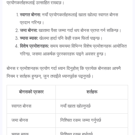
प्रयोगकर्ताहरूलाई उत्साहित राख्दछ।
स्वागत बोनस:
नयाँ प्रयोगकर्ताहरूलाई खाता खोल्दा स्वागत बोनस
प्रदान गरिन्छ।
जमा बोनस:
खातामा पैसा जम्मा गर्दा थप बोनस प्राप्त गर्न सकिन्छ।
च्यास ब्याक:
खेलमा हार्दा पनि केही रकम फिर्ता पाइन्छ।
विशेष प्रमोशनहरू:
समय समयमा विभिन्न विशेष प्रमोशनहरू आयोजित
गरिन्छ, जसमा आकर्षक पुरस्कारहरू पाइने अवसर हुन्छ।
बोनस र प्रमोशनहरू प्रयोग गर्दा ध्यान दिनुहोस् कि प्रत्येक बोनसका आफ्नै
नियम र सर्तहरू हुन्छन्, जुन तपाईंले ध्यानपूर्वक पढ्नुपर्छ।
बोनसको प्रकार
शर्तहरू
स्वागत बोनस
नयाँ खाता खोल्नुपर्छ
जमा बोनस
निश्चित रकम जम्मा गर्नुपर्छ
च्यास ब्याक
निश्चित रकम हार्नुपर्छ