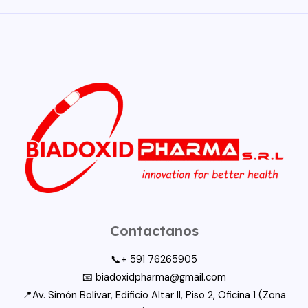
entradas
Contactanos
📞+ 591 76265905
📧 biadoxidpharma@gmail.com
📍Av. Simón Bolívar, Edificio Altar II, Piso 2, Oficina 1 (Zona