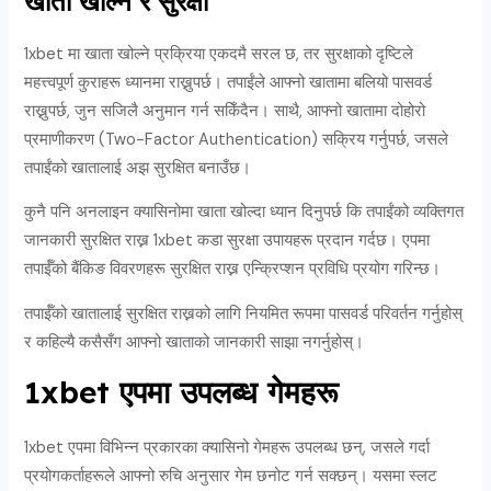
खाता खोल्ने र सुरक्षा
1xbet मा खाता खोल्ने प्रक्रिया एकदमै सरल छ, तर सुरक्षाको दृष्टिले
महत्त्वपूर्ण कुराहरू ध्यानमा राख्नुपर्छ। तपाईंले आफ्नो खातामा बलियो पासवर्ड
राख्नुपर्छ, जुन सजिलै अनुमान गर्न सकिँदैन। साथै, आफ्नो खातामा दोहोरो
प्रमाणीकरण (Two-Factor Authentication) सक्रिय गर्नुपर्छ, जसले
तपाईंको खातालाई अझ सुरक्षित बनाउँछ।
कुनै पनि अनलाइन क्यासिनोमा खाता खोल्दा ध्यान दिनुपर्छ कि तपाईंको व्यक्तिगत
जानकारी सुरक्षित राख्न 1xbet कडा सुरक्षा उपायहरू प्रदान गर्दछ। एपमा
तपाईँको बैंकिङ विवरणहरू सुरक्षित राख्न एन्क्रिप्शन प्रविधि प्रयोग गरिन्छ।
तपाईँको खातालाई सुरक्षित राख्नको लागि नियमित रूपमा पासवर्ड परिवर्तन गर्नुहोस्
र कहिल्यै कसैसँग आफ्नो खाताको जानकारी साझा नगर्नुहोस्।
1xbet एपमा उपलब्ध गेमहरू
1xbet एपमा विभिन्न प्रकारका क्यासिनो गेमहरू उपलब्ध छन्, जसले गर्दा
प्रयोगकर्ताहरूले आफ्नो रुचि अनुसार गेम छनोट गर्न सक्छन्। यसमा स्लट