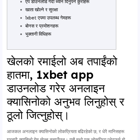
एप डाउनलोड गर्दा ध्यान दिनुपर्ने कुराहरू
खाता खोल्ने र सुरक्षा
1xbet एपमा उपलब्ध गेमहरू
बोनस र प्रमोशनहरू
भुक्तानी विधिहरू
खेलको रमाईलो अब तपाईंको
हातमा, 1xbet app
डाउनलोड गरेर अनलाइन
क्यासिनोको अनुभव लिनुहोस् र
ठूलो जित्नुहोस्।
आजकल अनलाइन क्यासिनोको लोकप्रियता बढिरहेको छ, र धेरै मानिसहरू
घरबाटै क्यासिनो गेम खेल्न रुचाउँछन्। यसै मध्ये एक लोकप्रिय प्लेटफर्म हो