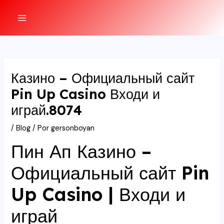
Ir
al
MAIN
contenido
MENU
Казино – Официальный сайт
Pin Up Casino Входи и
играй.8074
/
Blog
/ Por
gersonboyan
Пин Ап Казино –
Официальный сайт Pin
Up Casino | Входи и
играй