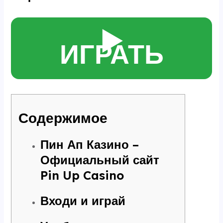
▶️
ИГРАТЬ
Содержимое
Пин Ап Казино –
Официальный сайт
Pin Up Casino
Входи и играй