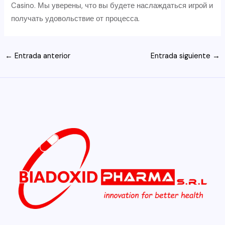
Casino. Мы уверены, что вы будете наслаждаться игрой и
получать удовольствие от процесса.
Navegación
←
Entrada anterior
Entrada siguiente
→
de
entradas