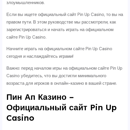
злоумышленников.
Если вы ищете официальный сайт Pin Up Casino, то вы на
правом пути. В этом руководстве мы рассмотрели, как
зарегистрироваться и начать играть на официальном
сайте Pin Up Casino.
Начните играть на официальном сайте Pin Up Casino
сегодня и наслаждайтесь играми!
Важно: перед началом игры на официальном сайте Pin Up
Casino убедитесь, что вы достигли минимального
возраста для игроков в онлайн-казино в вашей стране.
Пин Ап Казино –
Официальный сайт Pin Up
Casino