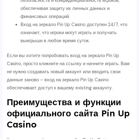
безопасность и конфиденциальность игроков,
обеспечивая защиту их личных данных и
финансовых операций.
Вход на зеркало Pin Up Casino доступен 24/7, что
означает, что игроки могут играть и получать
выигрыши в любое время суток.
Если вы хотите попробовать вход на зеркало Pin Up
Casino, просто кликните на ссылку и начните играть. Вам
не нужно создавать новый аккаунт или вводить свои
данные заново – вход на зеркало Pin Up Casino
обеспечивает доступ к вашему existing аккаунту.
Преимущества и функции
официального сайта Pin Up
Casino