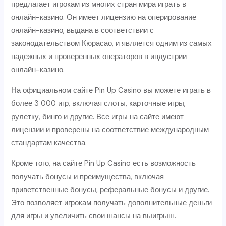
предлагает игрокам из многих стран мира играть в
онлайн-казино. Он имеет лицензию на оперирование
онлайн-казино, выдана в соответствии с
законодательством Кюрасао, и является одним из самых
надежных и проверенных операторов в индустрии
онлайн-казино.
На официальном сайте Pin Up Casino вы можете играть в
более 3 000 игр, включая слоты, карточные игры,
рулетку, бинго и другие. Все игры на сайте имеют
лицензии и проверены на соответствие международным
стандартам качества.
Кроме того, на сайте Pin Up Casino есть возможность
получать бонусы и преимущества, включая
приветственные бонусы, реферальные бонусы и другие.
Это позволяет игрокам получать дополнительные деньги
для игры и увеличить свои шансы на выигрыш.