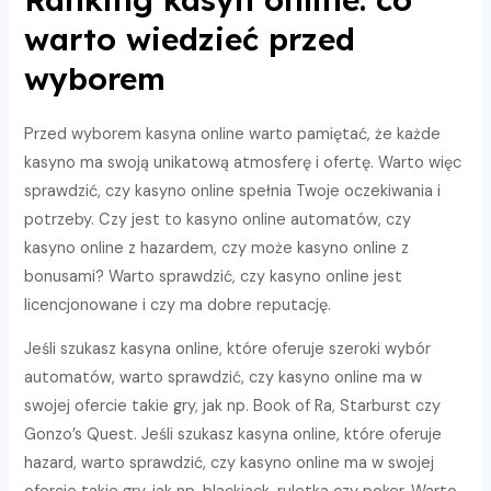
warto wiedzieć przed
wyborem
Przed wyborem kasyna online warto pamiętać, że każde
kasyno ma swoją unikatową atmosferę i ofertę. Warto więc
sprawdzić, czy kasyno online spełnia Twoje oczekiwania i
potrzeby. Czy jest to kasyno online automatów, czy
kasyno online z hazardem, czy może kasyno online z
bonusami? Warto sprawdzić, czy kasyno online jest
licencjonowane i czy ma dobre reputację.
Jeśli szukasz kasyna online, które oferuje szeroki wybór
automatów, warto sprawdzić, czy kasyno online ma w
swojej ofercie takie gry, jak np. Book of Ra, Starburst czy
Gonzo’s Quest. Jeśli szukasz kasyna online, które oferuje
hazard, warto sprawdzić, czy kasyno online ma w swojej