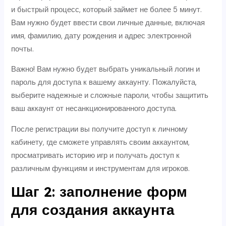
и быстрый процесс, который займет не более 5 минут.
Вам нужно будет ввести свои личные данные, включая
имя, фамилию, дату рождения и адрес электронной
почты.
Важно! Вам нужно будет выбрать уникальный логин и
пароль для доступа к вашему аккаунту. Пожалуйста,
выберите надежные и сложные пароли, чтобы защитить
ваш аккаунт от несанкционированного доступа.
После регистрации вы получите доступ к личному
кабинету, где сможете управлять своим аккаунтом,
просматривать историю игр и получать доступ к
различным функциям и инструментам для игроков.
Шаг 2: заполнение форм
для создания аккаунта