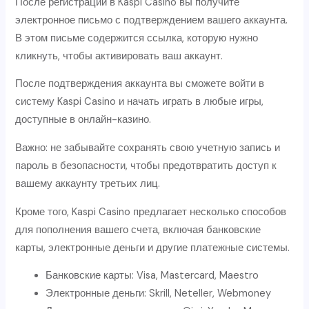
После регистрации в Kaspi Casino вы получите
электронное письмо с подтверждением вашего аккаунта.
В этом письме содержится ссылка, которую нужно
кликнуть, чтобы активировать ваш аккаунт.
После подтверждения аккаунта вы сможете войти в
систему Kaspi Casino и начать играть в любые игры,
доступные в онлайн-казино.
Важно: не забывайте сохранять свою учетную запись и
пароль в безопасности, чтобы предотвратить доступ к
вашему аккаунту третьих лиц.
Кроме того, Kaspi Casino предлагает несколько способов
для пополнения вашего счета, включая банковские
карты, электронные деньги и другие платежные системы.
Банковские карты: Visa, Mastercard, Maestro
Электронные деньги: Skrill, Neteller, Webmoney