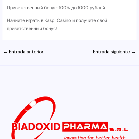
Приветственный бонус: 100% до 1000 рублей
Начните играть в Kaspi Casino и получите свой
приветственный бонус!
Navegación
←
Entrada anterior
Entrada siguiente
→
de
entradas