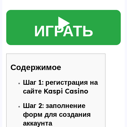
▶️
ИГРАТЬ
Содержимое
Шаг 1: регистрация на
сайте Kaspi Casino
Шаг 2: заполнение
форм для создания
аккаунта