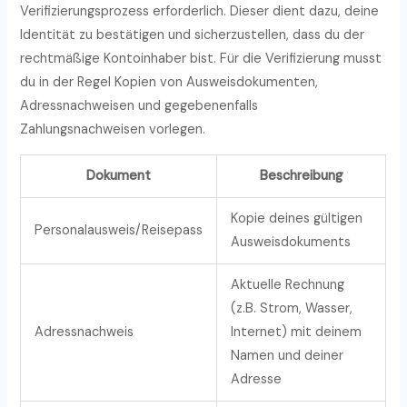
Verifizierungsprozess erforderlich. Dieser dient dazu, deine
Identität zu bestätigen und sicherzustellen, dass du der
rechtmäßige Kontoinhaber bist. Für die Verifizierung musst
du in der Regel Kopien von Ausweisdokumenten,
Adressnachweisen und gegebenenfalls
Zahlungsnachweisen vorlegen.
Dokument
Beschreibung
Kopie deines gültigen
Personalausweis/Reisepass
Ausweisdokuments
Aktuelle Rechnung
(z.B. Strom, Wasser,
Adressnachweis
Internet) mit deinem
Namen und deiner
Adresse