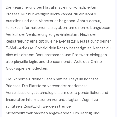
Die Registrierung bei Playzilla ist ein unkomplizierter
Prozess. Mit nur wenigen Klicks kannst du ein Konto
erstellen und dein Abenteuer beginnen. Achte darauf,
korrekte Informationen anzugeben, um einen reibungslosen
Verlauf der Verifizierung zu gewährleisten. Nach der
Registrierung erhältst du eine E-Mail zur Bestätigung deiner
E-Mail-Adresse. Sobald dein Konto bestätigt ist, kannst du
dich mit deinem Benutzernamen und Passwort einloggen,
also
playzilla login
, und die spannende Welt des Online-
Glücksspiels entdecken.
Die Sicherheit deiner Daten hat bei Playzilla höchste
Priorität. Die Plattform verwendet modernste
Verschlüsselungstechnologien, um deine persönlichen und
finanziellen Informationen vor unbefugtem Zugriff zu
schützen. Zusätzlich werden strenge
Sicherheitsmaßnahmen angewendet, um Betrug und