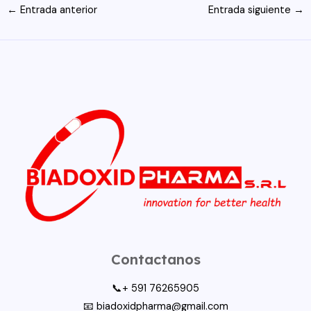
Navegación
←
Entrada anterior
Entrada siguiente
→
de
entradas
Contactanos
📞+ 591 76265905
📧 biadoxidpharma@gmail.com