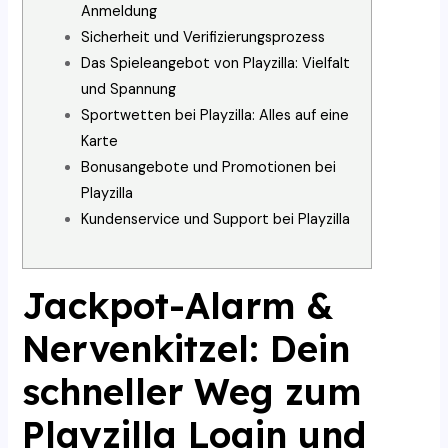
Anmeldung
Sicherheit und Verifizierungsprozess
Das Spieleangebot von Playzilla: Vielfalt
und Spannung
Sportwetten bei Playzilla: Alles auf eine
Karte
Bonusangebote und Promotionen bei
Playzilla
Kundenservice und Support bei Playzilla
Jackpot-Alarm &
Nervenkitzel: Dein
schneller Weg zum
Playzilla Login und