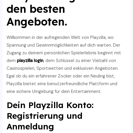
den besten
Angeboten.
Willkommen in der aufregenden Welt von Playzilla, wo
Spannung und Gewinnmöglichkeiten auf dich warten. Der
Zugang zu deinem persönlichen Spielerlebnis beginnt mit
dem
playzilla login
, dem Schlüssel zu einer Vielzahl von
Casinospielen, Sportwetten und exklusiven Angeboten.
Egal ob du ein erfahrener Zocker oder ein Neuling bist,
Playzilla bietet eine benutzerfreundliche Plattform und
eine sichere Umgebung für dein Entertainment.
Dein Playzilla Konto:
Registrierung und
Anmeldung