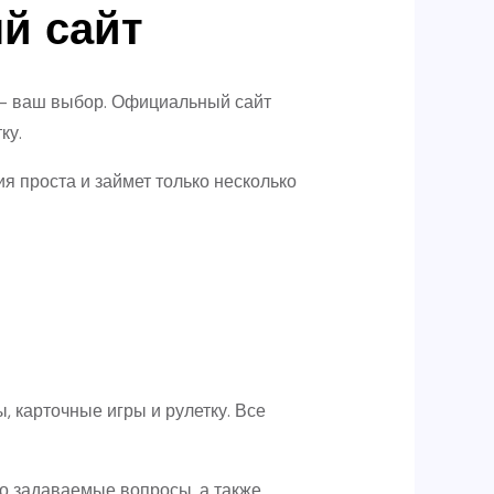
й сайт
e – ваш выбор. Официальный сайт
ку.
ия проста и займет только несколько
 карточные игры и рулетку. Все
сто задаваемые вопросы, а также