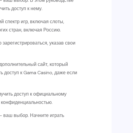
– ваш выбор. В этом руководстве
ить доступ к нему.
 спектр игр, включая слоты,
гих стран, включая Россию.
 зарегистрироваться, указав свои
 дополнительный сайт, который
ть доступ к Gama Casino, даже если
лучить доступ к официальному
и конфиденциальностью.
– ваш выбор. Начните играть