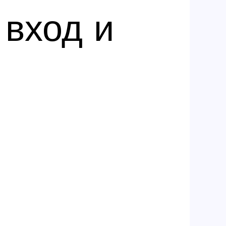
вход и