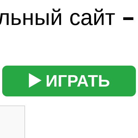
ьный сайт – 
▶️ ИГРАТЬ