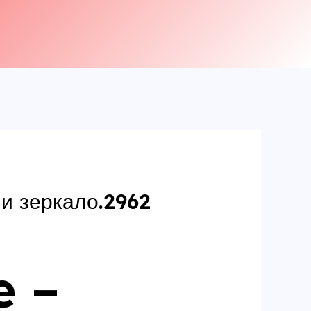
и зеркало.2962
e –