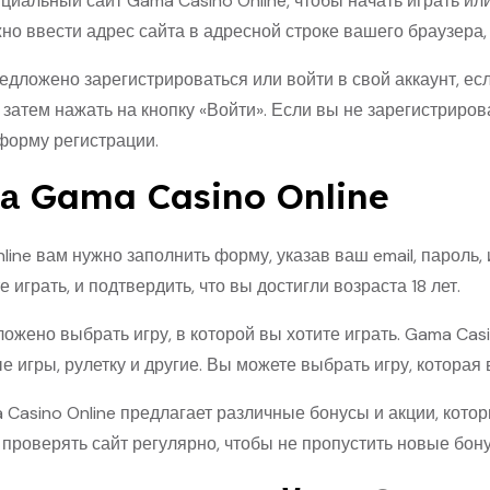
циальный сайт Gama Casino Online, чтобы начать играть и
жно ввести адрес сайта в адресной строке вашего браузера
редложено зарегистрироваться или войти в свой аккаунт, е
 затем нажать на кнопку «Войти». Если вы не зарегистриро
форму регистрации.
а Gama Casino Online
line вам нужно заполнить форму, указав ваш email, пароль
 играть, и подтвердить, что вы достигли возраста 18 лет.
ожено выбрать игру, в которой вы хотите играть. Gama Cas
е игры, рулетку и другие. Вы можете выбрать игру, которая в
 Casino Online предлагает различные бонусы и акции, котор
 проверять сайт регулярно, чтобы не пропустить новые бону