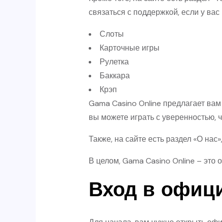
связаться с поддержкой, если у вас
Слоты
Карточные игры
Рулетка
Баккара
Крэп
Gama Casino Online предлагает вам
вы можете играть с уверенностью, 
Также, на сайте есть раздел «О нас»
В целом, Gama Casino Online – это 
Вход в офиц