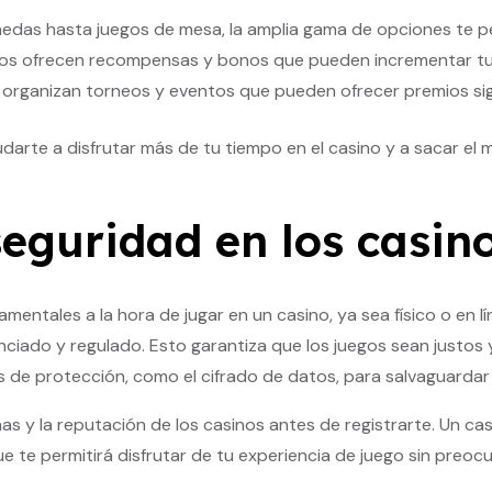
das hasta juegos de mesa, la amplia gama de opciones te per
s ofrecen recompensas y bonos que pueden incrementar tus 
 organizan torneos y eventos que pueden ofrecer premios sign
arte a disfrutar más de tu tiempo en el casino y a sacar el
eguridad en los casin
mentales a la hora de jugar en un casino, ya sea físico o en l
ciado y regulado. Esto garantiza que los juegos sean justos 
s de protección, como el cifrado de datos, para salvaguardar 
as y la reputación de los casinos antes de registrarte. Un ca
e te permitirá disfrutar de tu experiencia de juego sin preoc