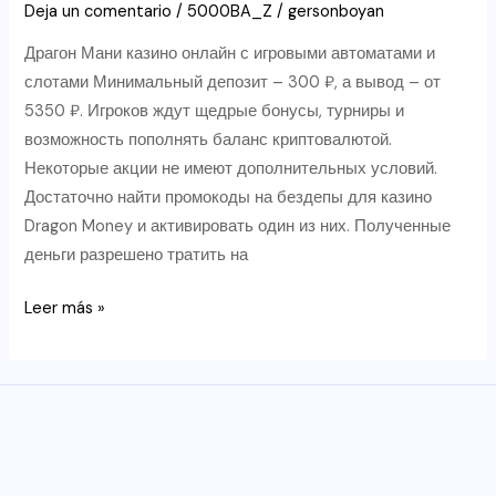
Deja un comentario
/
5000BA_Z
/
gersonboyan
Драгон Мани казино онлайн с игровыми автоматами и
слотами Минимальный депозит – 300 ₽, а вывод – от
5350 ₽. Игроков ждут щедрые бонусы, турниры и
возможность пополнять баланс криптовалютой.
Некоторые акции не имеют дополнительных условий.
Достаточно найти промокоды на бездепы для казино
Dragon Money и активировать один из них. Полученные
деньги разрешено тратить на
Драгон
Leer más »
Мани
казино
онлайн
с
игровыми
автоматами