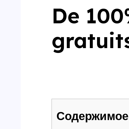
De 100
gratuit
Содержимое