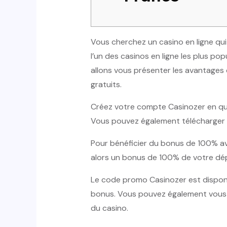
Vous cherchez un casino en ligne qui
l’un des casinos en ligne les plus po
allons vous présenter les avantages 
gratuits.
Créez votre compte Casinozer en quel
Vous pouvez également télécharger l’
Pour bénéficier du bonus de 100% av
alors un bonus de 100% de votre dépô
Le code promo Casinozer est disponible
bonus. Vous pouvez également vous co
du casino.