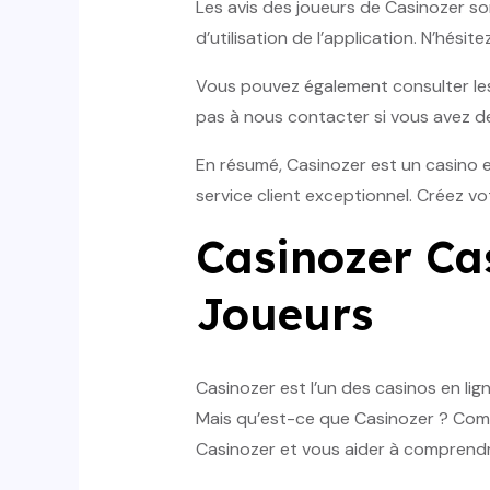
Les avis des joueurs de Casinozer sont 
d’utilisation de l’application. N’hési
Vous pouvez également consulter les c
pas à nous contacter si vous avez d
En résumé, Casinozer est un casino en
service client exceptionnel. Créez v
Casinozer Ca
Joueurs
Casinozer est l’un des casinos en lig
Mais qu’est-ce que Casinozer ? Comm
Casinozer et vous aider à comprendr