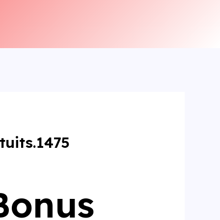
tuits.1475
 Bonus