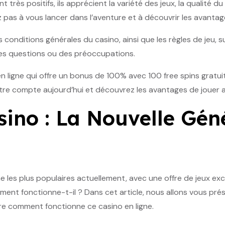
très positifs, ils apprécient la variété des jeux, la qualité du s
tez pas à vous lancer dans l’aventure et à découvrir les avanta
onditions générales du casino, ainsi que les règles de jeu, su
es questions ou des préoccupations.
 ligne qui offre un bonus de 100% avec 100 free spins gratuits
otre compte aujourd’hui et découvrez les avantages de jouer a
sino : La Nouvelle Gén
ne les plus populaires actuellement, avec une offre de jeux e
ent fonctionne-t-il ? Dans cet article, nous allons vous pré
e comment fonctionne ce casino en ligne.