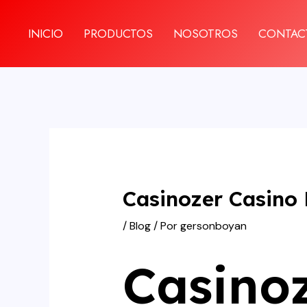
Ir
al
INICIO
PRODUCTOS
NOSOTROS
CONTAC
contenido
Casinozer Casino 
/
Blog
/ Por
gersonboyan
Casinoz