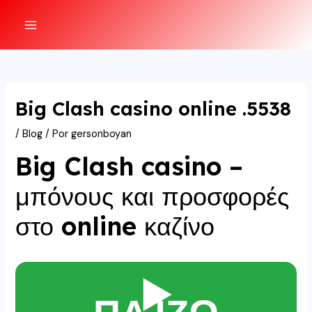
Ir
al
MAIN
contenido
MENU
Big Clash casino online .5538
/
Blog
/ Por
gersonboyan
Big Clash casino –
μπόνους και προσφορές
στο online καζίνο
▶️