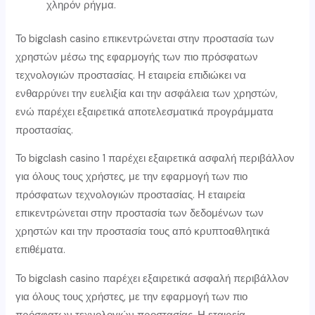
χληρόν ρήγμα.
Το bigclash casino επικεντρώνεται στην προστασία των
χρηστών μέσω της εφαρμογής των πιο πρόσφατων
τεχνολογιών προστασίας. Η εταιρεία επιδιώκει να
ενθαρρύνει την ευελιξία και την ασφάλεια των χρηστών,
ενώ παρέχει εξαιρετικά αποτελεσματικά προγράμματα
προστασίας.
Το bigclash casino 1 παρέχει εξαιρετικά ασφαλή περιβάλλον
για όλους τους χρήστες, με την εφαρμογή των πιο
πρόσφατων τεχνολογιών προστασίας. Η εταιρεία
επικεντρώνεται στην προστασία των δεδομένων των
χρηστών και την προστασία τους από κρυπτοαθλητικά
επιθέματα.
Το bigclash casino παρέχει εξαιρετικά ασφαλή περιβάλλον
για όλους τους χρήστες, με την εφαρμογή των πιο