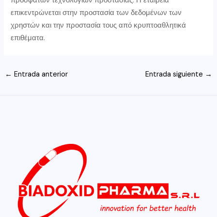
πρόσφατων τεχνολογιών προστασίας. Η εταιρεία
επικεντρώνεται στην προστασία των δεδομένων των
χρηστών και την προστασία τους από κρυπτοαθλητικά
επιθέματα.
Navegación
←
Entrada anterior
Entrada siguiente
→
de
entradas