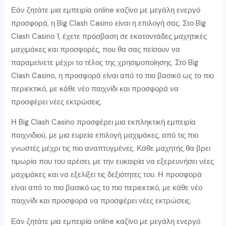
Εάν ζητάτε μια εμπειρία online καζίνο με μεγάλη ενεργό
προσφορά, η Big Clash Casino είναι η επιλογή σας. Στο Big
Clash Casino 1, έχετε πρόσβαση σε εκατοντάδες μαχητικές
μαχιμάκες και προσφορές, που θα σας πείσουν να
παραμείνετε μέχρι το τέλος της χρησιμοποίησης. Στο Big
Clash Casino, η προσφορά είναι από το πιο βασικό ως το πιο
περιεκτικό, με κάθε νέο παιχνίδι και προσφορά να
προσφέρει νέες εκτρώσεις.
Η Big Clash Casino προσφέρει μια εκπληκτική εμπειρία
παιχνιδιού, με μια ευρεία επιλογή μαχιμάκες, από τις πιο
γνωστές μέχρι τις πιο αναπτυγμένες. Κάθε μαχητής θα βρει
τιμωρία που του αρέσει, με την ευκαιρία να εξερευνήσει νέες
μαχιμάκες και να εξελίξει τις δεξιότητες του. Η προσφορά
είναι από το πιο βασικό ως το πιο περιεκτικό, με κάθε νέο
παιχνίδι και προσφορά να προσφέρει νέες εκτρώσεις.
Εάν ζητάτε μια εμπειρία online καζίνο με μεγάλη ενεργό