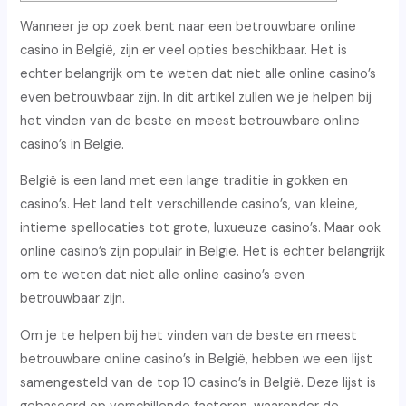
Wanneer je op zoek bent naar een betrouwbare online
casino in België, zijn er veel opties beschikbaar. Het is
echter belangrijk om te weten dat niet alle online casino’s
even betrouwbaar zijn. In dit artikel zullen we je helpen bij
het vinden van de beste en meest betrouwbare online
casino’s in België.
België is een land met een lange traditie in gokken en
casino’s. Het land telt verschillende casino’s, van kleine,
intieme spellocaties tot grote, luxueuze casino’s. Maar ook
online casino’s zijn populair in België. Het is echter belangrijk
om te weten dat niet alle online casino’s even
betrouwbaar zijn.
Om je te helpen bij het vinden van de beste en meest
betrouwbare online casino’s in België, hebben we een lijst
samengesteld van de top 10 casino’s in België. Deze lijst is