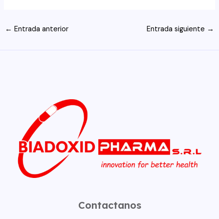
Navegación
←
Entrada anterior
Entrada siguiente
→
de
entradas
Contactanos