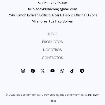
📞+ 591 76265905
📧 biadoxidpharma@gmail.com
📍Av. Simón Bolívar, Edificio Altar II, Piso 2, Oficina 1 (Zona
Miraflores ) La Paz, Bolivia.
INICIO
PRODUCTOS
NOSOTROS
CONTACTOS
© 2026 BiadoxidPharmaSRL. Powered by BiadoxidPharmaSRL
Bull Rush
Pokie
.