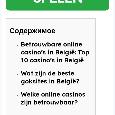
Содержимое
Betrouwbare online
casino’s in België: Top
10 casino’s in België
Wat zijn de beste
goksites in België?
Welke online casinos
zijn betrouwbaar?