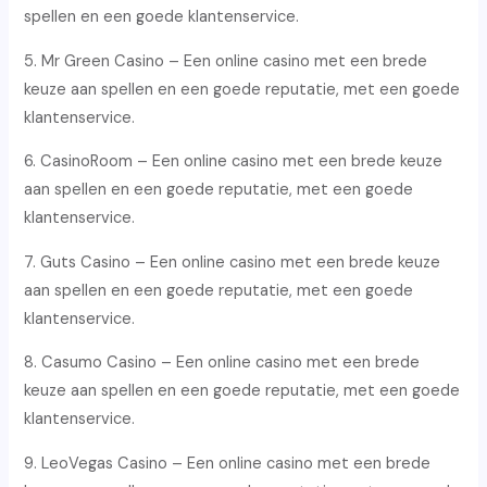
spellen en een goede klantenservice.
5. Mr Green Casino – Een online casino met een brede
keuze aan spellen en een goede reputatie, met een goede
klantenservice.
6. CasinoRoom – Een online casino met een brede keuze
aan spellen en een goede reputatie, met een goede
klantenservice.
7. Guts Casino – Een online casino met een brede keuze
aan spellen en een goede reputatie, met een goede
klantenservice.
8. Casumo Casino – Een online casino met een brede
keuze aan spellen en een goede reputatie, met een goede
klantenservice.
9. LeoVegas Casino – Een online casino met een brede