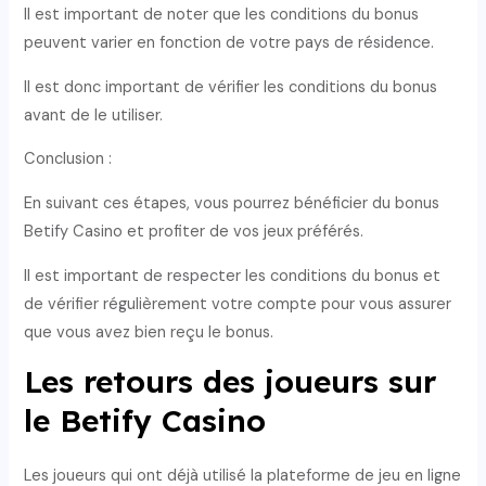
Il est important de noter que les conditions du bonus
peuvent varier en fonction de votre pays de résidence.
Il est donc important de vérifier les conditions du bonus
avant de le utiliser.
Conclusion :
En suivant ces étapes, vous pourrez bénéficier du bonus
Betify Casino et profiter de vos jeux préférés.
Il est important de respecter les conditions du bonus et
de vérifier régulièrement votre compte pour vous assurer
que vous avez bien reçu le bonus.
Les retours des joueurs sur
le Betify Casino
Les joueurs qui ont déjà utilisé la plateforme de jeu en ligne