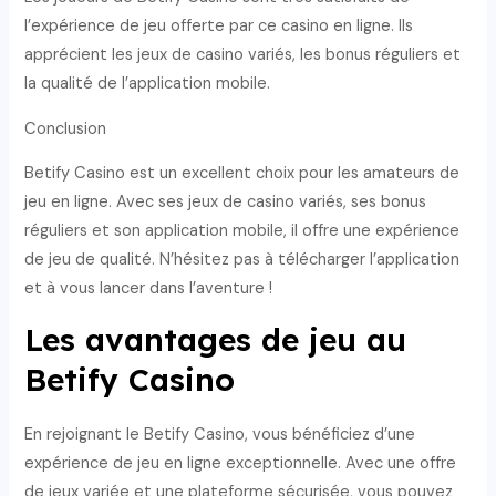
l’expérience de jeu offerte par ce casino en ligne. Ils
apprécient les jeux de casino variés, les bonus réguliers et
la qualité de l’application mobile.
Conclusion
Betify Casino est un excellent choix pour les amateurs de
jeu en ligne. Avec ses jeux de casino variés, ses bonus
réguliers et son application mobile, il offre une expérience
de jeu de qualité. N’hésitez pas à télécharger l’application
et à vous lancer dans l’aventure !
Les avantages de jeu au
Betify Casino
En rejoignant le Betify Casino, vous bénéficiez d’une
expérience de jeu en ligne exceptionnelle. Avec une offre
de jeux variée et une plateforme sécurisée, vous pouvez