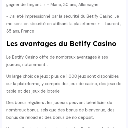
gagner de l’argent. » – Marie, 30 ans, Allemagne
« J’ai été impressionné par la sécurité du Betify Casino. Je
me sens en sécurité en utilisant la plateforme. » – Laurent,
35 ans, France
Les avantages du Betify Casino
Le Betify Casino offre de nombreux avantages à ses
joueurs, notamment :
Un large choix de jeux : plus de 1 000 jeux sont disponibles
sur la plateforme, y compris des jeux de casino, des jeux de
table et des jeux de loterie.
Des bonus réguliers : les joueurs peuvent bénéficier de
nombreux bonus, tels que des bonus de bienvenue, des
bonus de reload et des bonus de no deposit.