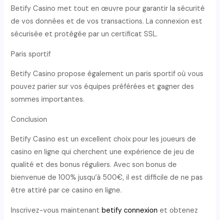
Betify Casino met tout en œuvre pour garantir la sécurité
de vos données et de vos transactions. La connexion est
sécurisée et protégée par un certificat SSL.
Paris sportif
Betify Casino propose également un paris sportif où vous
pouvez parier sur vos équipes préférées et gagner des
sommes importantes.
Conclusion
Betify Casino est un excellent choix pour les joueurs de
casino en ligne qui cherchent une expérience de jeu de
qualité et des bonus réguliers. Avec son bonus de
bienvenue de 100% jusqu’à 500€, il est difficile de ne pas
être attiré par ce casino en ligne.
Inscrivez-vous maintenant
betify connexion
et obtenez