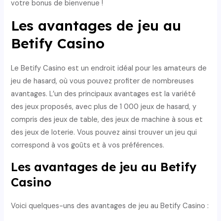
votre bonus de bienvenue !
Les avantages de jeu au
Betify Casino
Le Betify Casino est un endroit idéal pour les amateurs de
jeu de hasard, où vous pouvez profiter de nombreuses
avantages. L’un des principaux avantages est la variété
des jeux proposés, avec plus de 1 000 jeux de hasard, y
compris des jeux de table, des jeux de machine à sous et
des jeux de loterie. Vous pouvez ainsi trouver un jeu qui
correspond à vos goûts et à vos préférences.
Les avantages de jeu au Betify
Casino
Voici quelques-uns des avantages de jeu au Betify Casino :