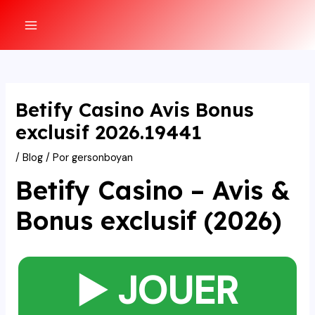
Ir
al
MAIN
contenido
MENU
Betify Casino Avis Bonus
exclusif 2026.19441
/
Blog
/ Por
gersonboyan
Betify Casino – Avis &
Bonus exclusif (2026)
▶️ JOUER