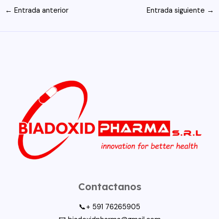
Navegación
←
Entrada anterior
Entrada siguiente
→
de
entradas
Contactanos
📞+ 591 76265905