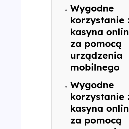
Wygodne
korzystanie 
kasyna onli
za pomocą
urządzenia
mobilnego
Wygodne
korzystanie 
kasyna onli
za pomocą