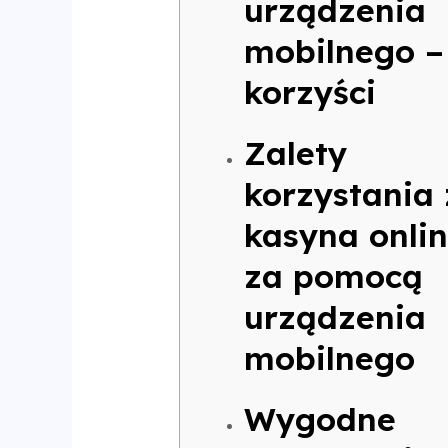
urządzenia
mobilnego –
korzyści
Zalety
korzystania 
kasyna onli
za pomocą
urządzenia
mobilnego
Wygodne