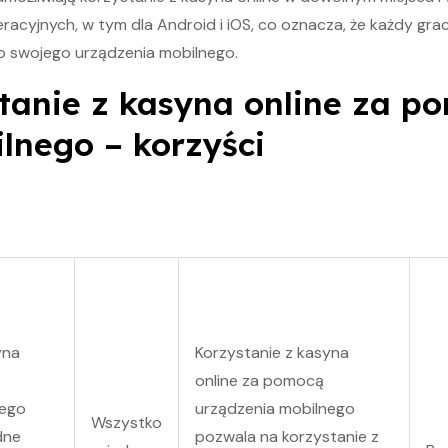
cyjnych, w tym dla Android i iOS, co oznacza, że każdy grac
o swojego urządzenia mobilnego.
anie z kasyna online za p
lnego – korzyści
yna
Korzystanie z kasyna
online za pomocą
nego
urządzenia mobilnego
Wszystko
dne
pozwala na korzystanie z