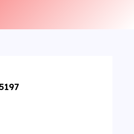
.5197