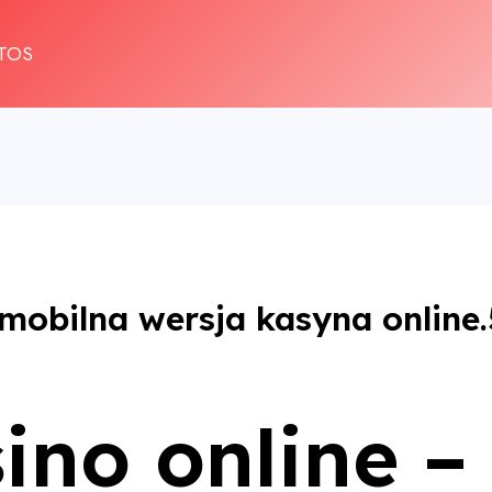
TOS
 mobilna wersja kasyna online
ino online –