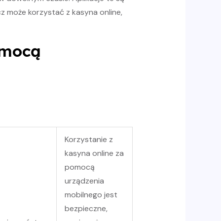
z może korzystać z kasyna online,
omocą
Korzystanie z
kasyna online za
pomocą
urządzenia
mobilnego jest
bezpieczne,