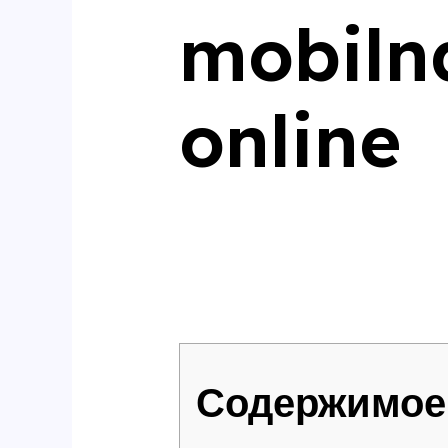
mobiln
online
Содержимое