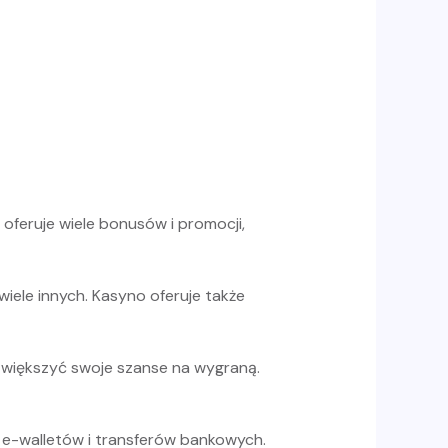
 oferuje wiele bonusów i promocji,
wiele innych. Kasyno oferuje także
 zwiększyć swoje szanse na wygraną.
 e-walletów i transferów bankowych.