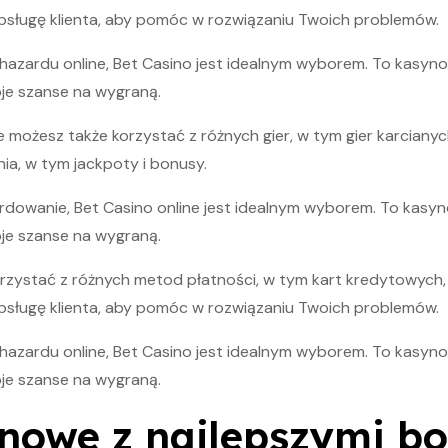
bsługę klienta, aby pomóc w rozwiązaniu Twoich problemów.
 hazardu online, Bet Casino jest idealnym wyborem. To kasyno
je szanse na wygraną.
e możesz także korzystać z różnych gier, w tym gier karcianych
nia, w tym jackpoty i bonusy.
rdowanie, Bet Casino online jest idealnym wyborem. To kasyno
je szanse na wygraną.
rzystać z różnych metod płatności, w tym kart kredytowych,
bsługę klienta, aby pomóc w rozwiązaniu Twoich problemów.
 hazardu online, Bet Casino jest idealnym wyborem. To kasyno
je szanse na wygraną.
nowe z najlepszymi b