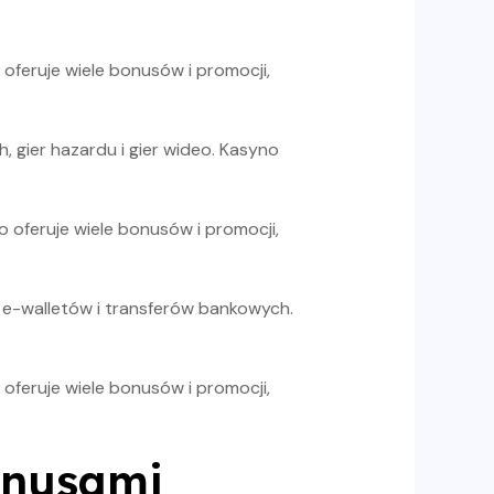
 oferuje wiele bonusów i promocji,
, gier hazardu i gier wideo. Kasyno
 oferuje wiele bonusów i promocji,
 e-walletów i transferów bankowych.
 oferuje wiele bonusów i promocji,
onusami