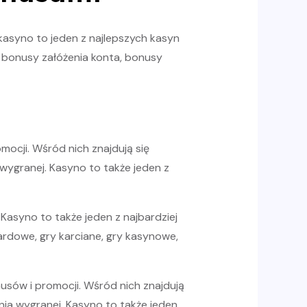
 kasyno to jeden z najlepszych kasyn
, bonusy załóżenia konta, bonusy
mocji. Wśród nich znajdują się
wygranej. Kasyno to także jeden z
 Kasyno to także jeden z najbardziej
zardowe, gry karciane, gry kasynowe,
nusów i promocji. Wśród nich znajdują
nia wygranej. Kasyno to także jeden