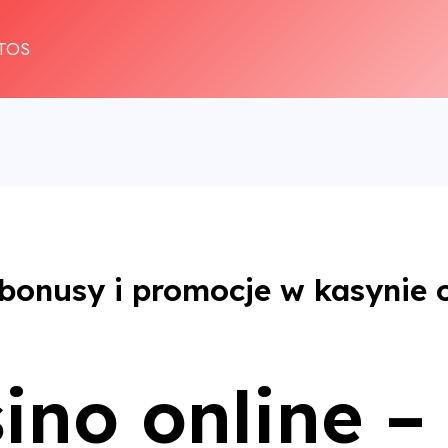
TOS
 bonusy i promocje w kasynie o
ino online –