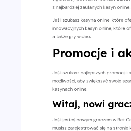
z najbardziej zaufanych kasyn online,
Jeśli szukasz kasyna online, które o
innowacyjnych kasyn online, które of
a także gry wideo.
Promocje i a
Jeśli szukasz najlepszych promocji i 
możliwości, aby zwiększyć swoje sza
kasynach online.
Witaj, nowi grac
Jeśli jesteś nowym graczem w Bet Cas
musisz zarejestrować się na stronie