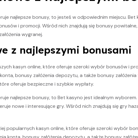
feruje najlepsze bonusy, to jesteś w odpowiednim miejscu. Bet
bonusów i promocji. Wśród nich znajdują się bonusy powitalne
załóżenia wygranej.
e z najlepszymi bonusami
szych kasyn online, które oferuje szeroki wybór bonusów i pro
konta, bonusy załóżenia depozytu, a także bonusy załóżenia 
tóre oferuje bezpieczne i szybkie wypłaty.
feruje najlepsze bonusy, to Bet kasyno jest idealnym wyborem.
eruje nowe i interesujące gry. Wśród nich znajdują się gry ha
iej popularnych kasyn online, które oferuje szeroki wybór bo
nia konta, bonusy załóżenia depozytu, a także bonusy załóże