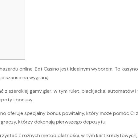
 hazardu online, Bet Casino jest idealnym wyborem. To kasyno
je szanse na wygraną.
 z szerokiej gamy gier, w tym rulet, blackjacka, automatów i 
kpoty i bonusy.
ino oferuje specjalny bonus powitalny, który może pomóc Ci
 graczy, którzy dokonają pierwszego depozytu.
rzystać z różnych metod płatności, w tym kart kredytowych,