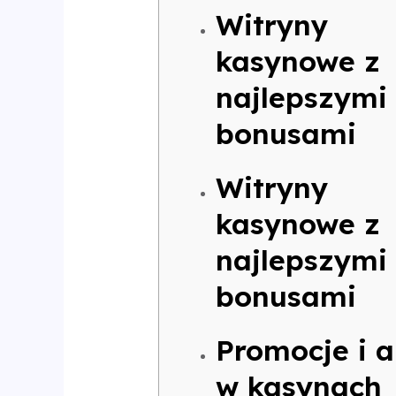
Witryny
kasynowe z
najlepszymi
bonusami
Witryny
kasynowe z
najlepszymi
bonusami
Promocje i a
w kasynach