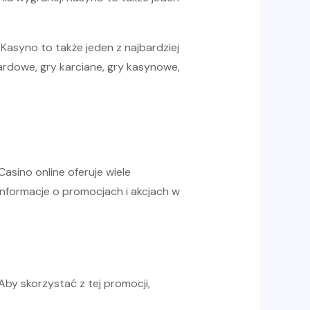
 Kasyno to także jeden z najbardziej
zardowe, gry karciane, gry kasynowe,
Casino online oferuje wiele
informacje o promocjach i akcjach w
Aby skorzystać z tej promocji,