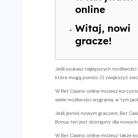
online
Witaj, nowi
gracze!
Jeśli szukasz najlepszych możliwości
które mogą pomóc Ci zwiększyć swo
W Bet Casino online możesz korzystać
wiele możliwości wygrania, w tym jac
Jeśli jesteś nowym graczem, Bet Cas
Bonus ten jest dostępny dla nowych
W Bet Casino online możesz także ko