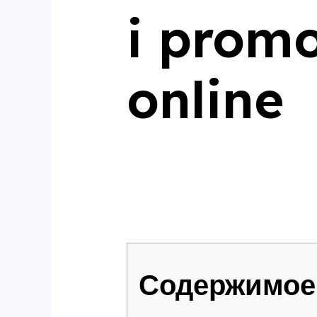
i promo
online
Содержимое