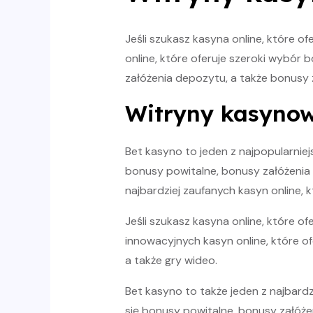
Jeśli szukasz kasyna online, które o
online, które oferuje szeroki wybór 
załóżenia depozytu, a także bonusy 
Witryny kasynow
Bet kasyno to jeden z najpopularniej
bonusy powitalne, bonusy załóżenia 
najbardziej zaufanych kasyn online, k
Jeśli szukasz kasyna online, które o
innowacyjnych kasyn online, które of
a także gry wideo.
Bet kasyno to także jeden z najbardz
się bonusy powitalne, bonusy załóże