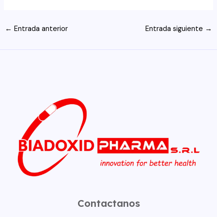
Navegación
←
Entrada anterior
Entrada siguiente
→
de
entradas
Contactanos