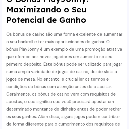
Maximizando o Seu
Potencial de Ganho
Os bónus de casino são uma forma excelente de aumentar
o seu bankroll e ter mais oportunidades de ganhar. O
bónus PlayJonny é um exemplo de uma promoção atrativa
que oferece aos novos jogadores um aumento no seu
primeiro depósito. Este bónus pode ser utilizado para jogar
numa ampla variedade de jogos de casino, desde slots a
jogos de mesa. No entanto, é crucial ler os termos e
condições do bónus com atenção antes de o aceitar.
Geralmente, os bónus de casino vêm com requisitos de
apostas, o que significa que você precisará apostar um
determinado montante de dinheiro antes de poder retirar
os seus ganhos. Além disso, alguns jogos podem contribuir
de forma diferente para o cumprimento dos requisitos de