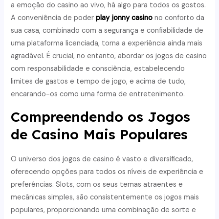
a emoção do casino ao vivo, há algo para todos os gostos.
A conveniência de poder
play jonny casino
no conforto da
sua casa, combinado com a segurança e confiabilidade de
uma plataforma licenciada, torna a experiência ainda mais
agradável. É crucial, no entanto, abordar os jogos de casino
com responsabilidade e consciência, estabelecendo
limites de gastos e tempo de jogo, e acima de tudo,
encarando-os como uma forma de entretenimento.
Compreendendo os Jogos
de Casino Mais Populares
O universo dos jogos de casino é vasto e diversificado,
oferecendo opções para todos os níveis de experiência e
preferências. Slots, com os seus temas atraentes e
mecânicas simples, são consistentemente os jogos mais
populares, proporcionando uma combinação de sorte e