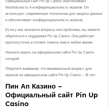
Официальный сайт Pin Up Casino обеспечивает
безопасность и конфиденциальность игроков. Он
использует современные технологии для защиты данных
и обеспечивает конфиденциальность игроков.
Если у вас возникли вопросы или проблемы, вы можете
обратиться к поддержке Pin Up Casino. Она работает
круглосуточно и готовит помочь вам в любое время.
Начните играть на официальном сайте Pin Up Casino
сегодня!
Обратите внимание, что минимальный возраст для
игроков на официальном сайте Pin Up Casino – 18 лет.
Пин Ап Казино –
Официальный сайт Pin Up
Casino