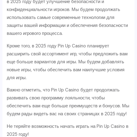
в 2025 году будет улучшение безопасности и
конфиденциальности игроков. Мы будем продолжать
использовать самые современные технологии для
защиты вашей информации и обеспечения безопасности
вашего игрового процесса.
Кроме того, в 2025 году Pin Up Casino планирует
расширить свой ассортимент игр, чтобы предложить вам
еще больше вариантов для игры. Мы будем добавлять
новые игры, чтобы обеспечить вам наилучшие условия
для игры.
Важно отметить, что Pin Up Casino будет продолжать
развивать свою программу лояльности, чтобы
обеспечить вам еще больше преимуществ и бонусов. Мы
будем рады видеть вас на своих страницах в 2025 году!
Не теряйте возможность начать играть на Pin Up Casino в
2025 году!