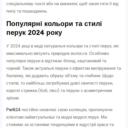
спеціальному чохлі або на манекені, щоб захистити її від
пилу та пошкоджень.
Популярні кольори та стилі
перук 2024 року
У 2024 році в моді натуральні кольори та стилі перук, які
максимально імітують природне волосся. Особливо
популярні перуки в відтінках блонд, каштановий та
чорний. Також актуальні перуки з ефектом мелірування та
балаяжу, які додають образу об’єму та глибини. Щодо
стилів, то найбільш затребувані довгі хвилясті перуки,
короткі стрижки (боб, піксі) та перуки з асиметричним
зрізом.
Parik24
постійно оновлює свою колекцію, пропонуючи
клієнтам найактуальніші та модні моделі перук. Ми
стежимо за останніми тенденціями в індустрії краси та