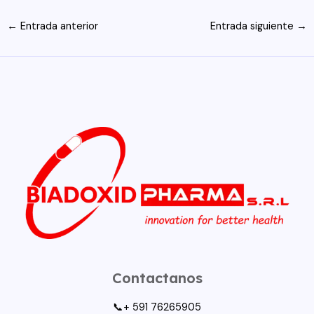
Navegación
←
Entrada anterior
Entrada siguiente
→
de
entradas
Contactanos
📞+ 591 76265905